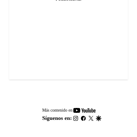
youtube-
Más contenido en
footer
instagram
facebook
twitter
google
Síguenos en: