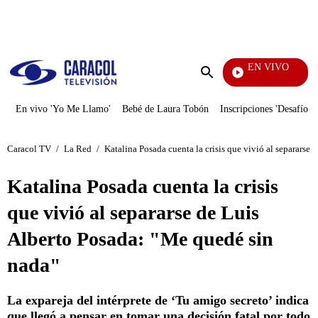
PUBLICIDAD
EN VIVO
Vecinos
Enviar
búsqueda
En vivo 'Yo Me Llamo'
Bebé de Laura Tobón
Inscripciones 'Desafío'
Caracol TV
/
La Red
/
Katalina Posada cuenta la crisis que vivió al separarse
Katalina Posada cuenta la crisis
que vivió al separarse de Luis
Alberto Posada: "Me quedé sin
nada"
La expareja del intérprete de ‘Tu amigo secreto’ indica
que llegó a pensar en tomar una decisión fatal por todo