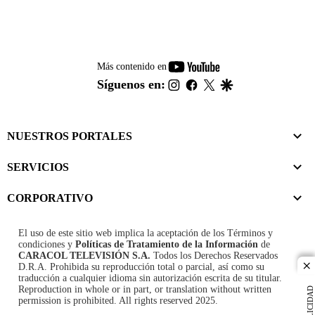
youtube-
Más contenido en
footer
instagram
facebook
twitter
google
Síguenos en:
NUESTROS PORTALES
SERVICIOS
CORPORATIVO
El uso de este sitio web implica la aceptación de los
Términos y
condiciones
y
Políticas de Tratamiento de la Información
de
CARACOL TELEVISIÓN S.A.
Todos los Derechos Reservados
D.R.A. Prohibida su reproducción total o parcial, así como su
cl
traducción a cualquier idioma sin autorización escrita de su titular.
Reproduction in whole or in part, or translation without written
PUBLICIDAD
permission is prohibited. All rights reserved 2025.