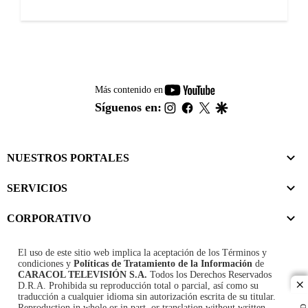
youtube-
Más contenido en
footer
instagram
facebook
twitter
google
Síguenos en:
NUESTROS PORTALES
SERVICIOS
CORPORATIVO
El uso de este sitio web implica la aceptación de los
Términos y
condiciones
y
Políticas de Tratamiento de la Información
de
CARACOL TELEVISIÓN S.A.
Todos los Derechos Reservados
D.R.A. Prohibida su reproducción total o parcial, así como su
cl
traducción a cualquier idioma sin autorización escrita de su titular.
Reproduction in whole or in part, or translation without written