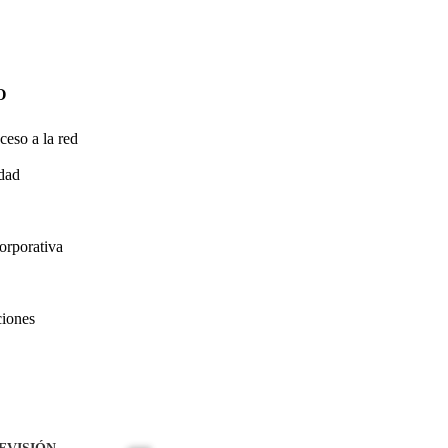
O
ceso a la red
idad
orporativa
ciones