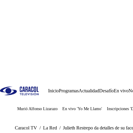
Inicio
Programas
Actualidad
Desafío
En vivo
No
Murió Alfonso Lizarazo
En vivo 'Yo Me Llamo'
Inscripciones '
Juegos
Caracol TV
/
La Red
/
Julieth Restrepo da detalles de su fac