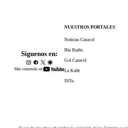
NUESTROS PORTALES
Noticias Caracol
Blu Radio
Síguenos en:
Gol Caracol
instagram
facebook
twitter
google
youtube-
Más contenido en
La Kalle
footer
DiTu