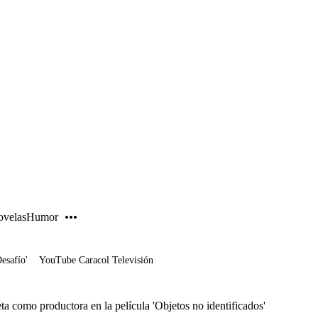
PUBLICIDAD
velas
Humor
Desafío'
YouTube Caracol Televisión
eta como productora en la película 'Objetos no identificados'