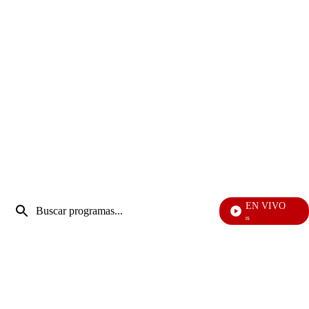
Entrada
EN VIVO
de
Vecinos
Enviar
búsqueda
búsqueda