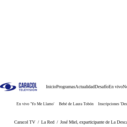
Inicio
Programas
Actualidad
Desafío
En vivo
No
En vivo 'Yo Me Llamo'
Bebé de Laura Tobón
Inscripciones 'Des
Juegos
Caracol TV
/
La Red
/
José Miel, exparticipante de La Desca