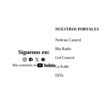
NUESTROS PORTALES
Noticias Caracol
Blu Radio
Síguenos en:
Gol Caracol
instagram
facebook
twitter
google
youtube-
Más contenido en
La Kalle
footer
DiTu