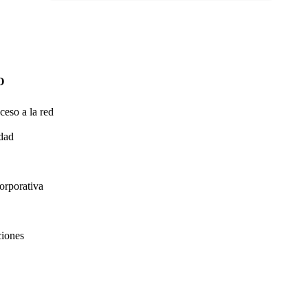
O
ceso a la red
idad
orporativa
ciones