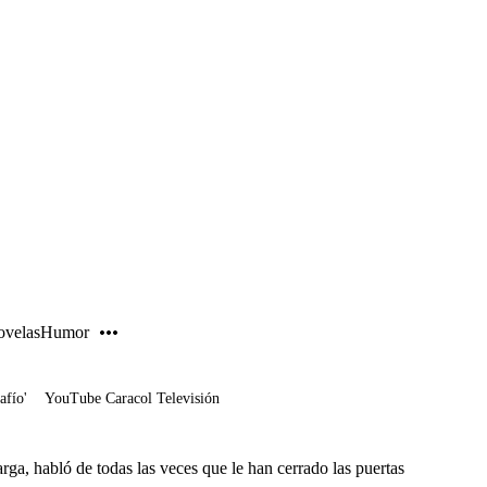
PUBLICIDAD
velas
Humor
afío'
YouTube Caracol Televisión
rga, habló de todas las veces que le han cerrado las puertas