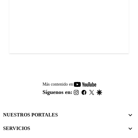
youtube-
Más contenido en
footer
instagram
facebook
twitter
google
Síguenos en:
NUESTROS PORTALES
SERVICIOS