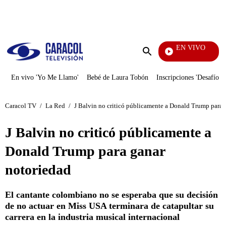
PUBLICIDAD
EN VIVO
Diari
Enviar
búsqueda
En vivo 'Yo Me Llamo'
Bebé de Laura Tobón
Inscripciones 'Desafío'
Caracol TV
/
La Red
/
J Balvin no criticó públicamente a Donald Trump para 
J Balvin no criticó públicamente a
Donald Trump para ganar
notoriedad
El cantante colombiano no se esperaba que su decisión
de no actuar en Miss USA terminara de catapultar su
carrera en la industria musical internacional