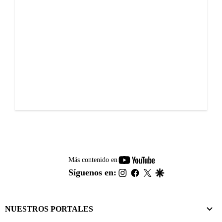
youtube-
Más contenido en
footer
instagram
facebook
twitter
google
Síguenos en:
NUESTROS PORTALES