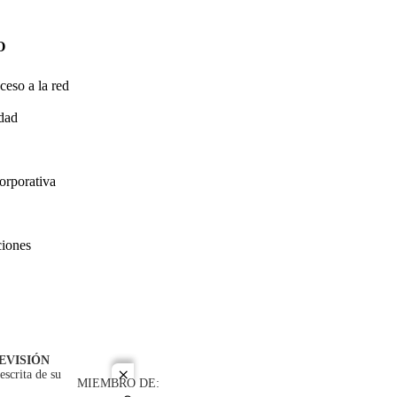
O
ceso a la red
idad
orporativa
ciones
EVISIÓN
escrita de su
close
MIEMBRO DE: