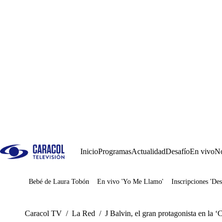
Inicio
Programas
Actualidad
Desafío
En vivo
No
Bebé de Laura Tobón
En vivo 'Yo Me Llamo'
Inscripciones 'Des
Juegos
Caracol TV
/
La Red
/
J Balvin, el gran protagonista en la 