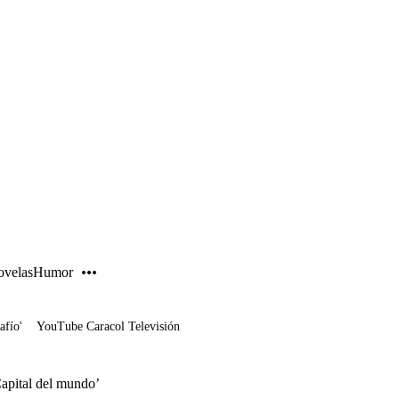
PUBLICIDAD
velas
Humor
afío'
YouTube Caracol Televisión
‘Capital del mundo’