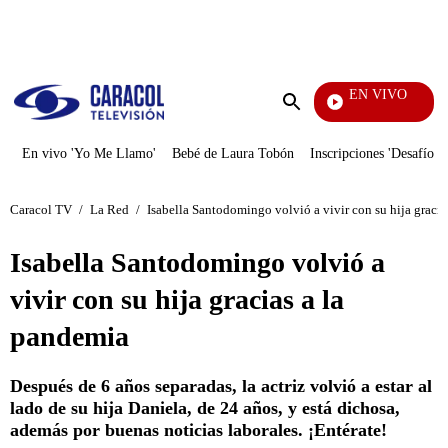
PUBLICIDAD
EN VIVO
Mi Pec
Enviar
búsqueda
En vivo 'Yo Me Llamo'
Bebé de Laura Tobón
Inscripciones 'Desafío'
Caracol TV
/
La Red
/
Isabella Santodomingo volvió a vivir con su hija gracia
Isabella Santodomingo volvió a
vivir con su hija gracias a la
pandemia
Después de 6 años separadas, la actriz volvió a estar al
lado de su hija Daniela, de 24 años, y está dichosa,
además por buenas noticias laborales. ¡Entérate!