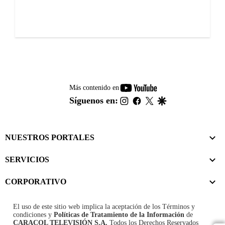
youtube-
Más contenido en
footer
instagram
facebook
twitter
google
Síguenos en:
NUESTROS PORTALES
SERVICIOS
CORPORATIVO
El uso de este sitio web implica la aceptación de los
Términos y
condiciones
y
Políticas de Tratamiento de la Información
de
CARACOL TELEVISIÓN S.A.
Todos los Derechos Reservados