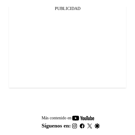
PUBLICIDAD
youtube-
Más contenido en
footer
instagram
facebook
twitter
google
Síguenos en: