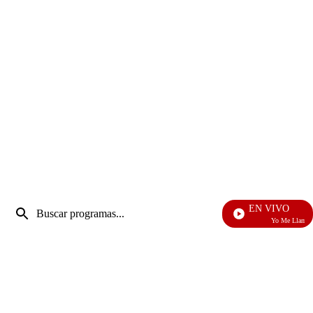
Entrada
EN VIVO
de
Yo Me Llamo
Enviar
búsqueda
búsqueda