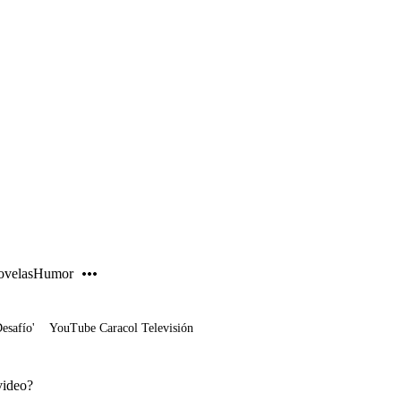
PUBLICIDAD
velas
Humor
Desafío'
YouTube Caracol Televisión
video?