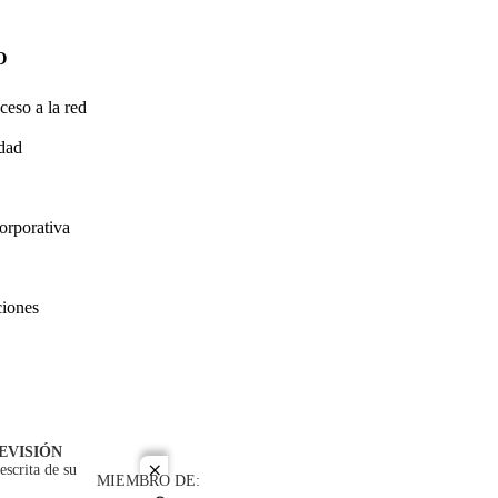
O
ceso a la red
idad
orporativa
ciones
EVISIÓN
escrita de su
close
MIEMBRO DE: