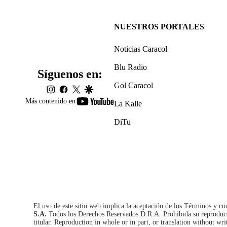
NUESTROS PORTALES
Noticias Caracol
Blu Radio
Síguenos en:
Gol Caracol
instagram
facebook
twitter
google
youtube-
Más contenido en
La Kalle
footer
DiTu
El uso de este sitio web implica la aceptación de los
Términos y co
S.A.
Todos los Derechos Reservados D.R.A. Prohibida su reproducció
titular. Reproduction in whole or in part, or translation without wri