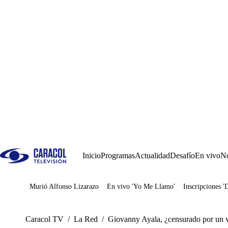
Inicio
Programas
Actualidad
Desafío
En vivo
No
Murió Alfonso Lizarazo
En vivo 'Yo Me Llamo'
Inscripciones '
Juegos
Caracol TV
/
La Red
/
Giovanny Ayala, ¿censurado por un 