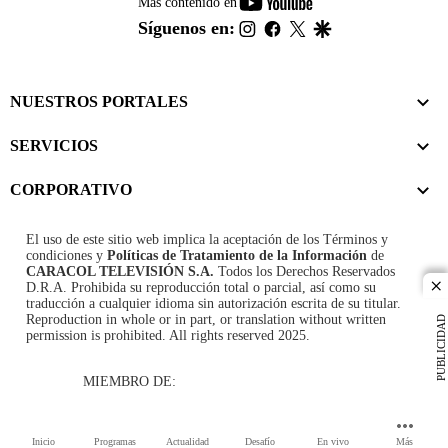
youtube-
Más contenido en
footer
instagram
facebook
twitter
google
Síguenos en:
NUESTROS PORTALES
SERVICIOS
CORPORATIVO
El uso de este sitio web implica la aceptación de los
Términos y
condiciones
y
Políticas de Tratamiento de la Información
de
CARACOL TELEVISIÓN S.A.
Todos los Derechos Reservados
D.R.A. Prohibida su reproducción total o parcial, así como su
cl
traducción a cualquier idioma sin autorización escrita de su titular.
Reproduction in whole or in part, or translation without written
PUBLICIDAD
permission is prohibited. All rights reserved 2025.
MIEMBRO DE:
Inicio
Programas
Actualidad
Desafío
En vivo
Más