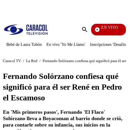
PUBLICIDAD
EN VIVO
Día A Día
Enviar
búsqueda
Bebé de Laura Tobón
En vivo 'Yo Me Llamo'
Inscripciones 'Desafío'
Caracol TV
/
La Red
/
Fernando Solórzano confiesa qué significó para él ser 
Fernando Solórzano confiesa qué
significó para él ser René en Pedro
el Escamoso
En 'Mis primeros pasos', Fernando 'El Flaco'
Solórzano lleva a Boyacoman al barrio donde se crió,
para contarle sobre su infancia, sus inicios en la