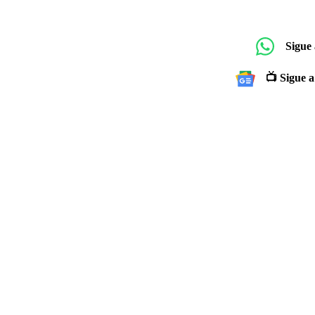
Sigue
📺 Sigue a