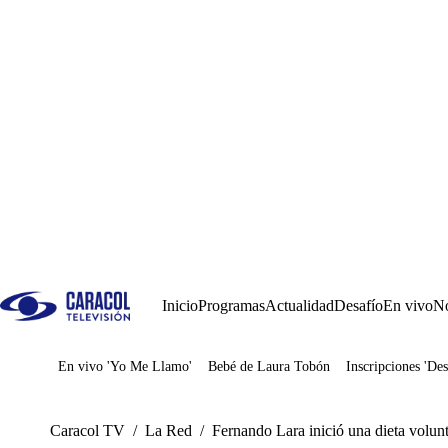
Inicio
Programas
Actualidad
Desafío
En vivo
No
En vivo 'Yo Me Llamo'
Bebé de Laura Tobón
Inscripciones 'Des
Juegos
Caracol TV
/
La Red
/
Fernando Lara inició una dieta volunt