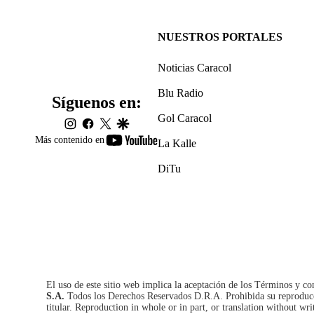
NUESTROS PORTALES
Noticias Caracol
Blu Radio
Síguenos en:
Gol Caracol
instagram
facebook
twitter
google
youtube-
Más contenido en
La Kalle
footer
DiTu
El uso de este sitio web implica la aceptación de los
Términos y co
S.A.
Todos los Derechos Reservados D.R.A. Prohibida su reproducció
titular. Reproduction in whole or in part, or translation without wri