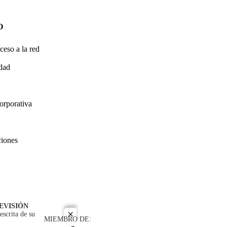
O
ceso a la red
idad
orporativa
ciones
EVISIÓN
escrita de su
close
MIEMBRO DE: