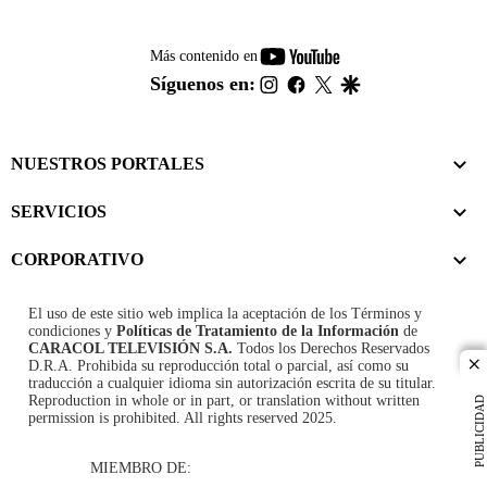
youtube-
Más contenido en
footer
instagram
facebook
twitter
google
Síguenos en:
NUESTROS PORTALES
SERVICIOS
CORPORATIVO
El uso de este sitio web implica la aceptación de los
Términos y
condiciones
y
Políticas de Tratamiento de la Información
de
CARACOL TELEVISIÓN S.A.
Todos los Derechos Reservados
D.R.A. Prohibida su reproducción total o parcial, así como su
cl
traducción a cualquier idioma sin autorización escrita de su titular.
Reproduction in whole or in part, or translation without written
PUBLICIDAD
permission is prohibited. All rights reserved 2025.
MIEMBRO DE: