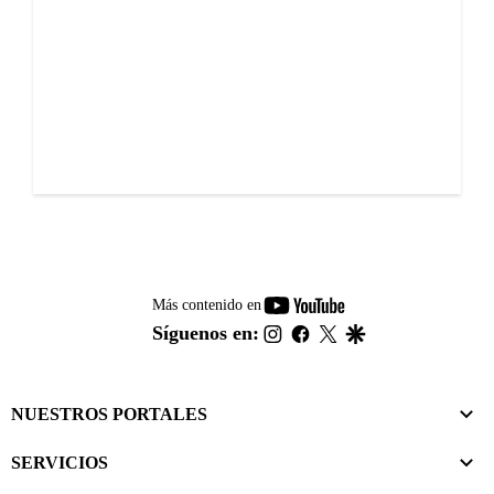
youtube-
Más contenido en
footer
instagram
facebook
twitter
google
Síguenos en:
NUESTROS PORTALES
SERVICIOS