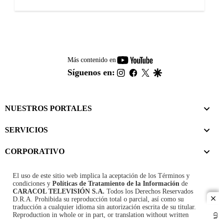
youtube-
Más contenido en
footer
instagram
facebook
twitter
google
Síguenos en:
NUESTROS PORTALES
SERVICIOS
CORPORATIVO
El uso de este sitio web implica la aceptación de los
Términos y
condiciones
y
Políticas de Tratamiento de la Información
de
CARACOL TELEVISIÓN S.A.
Todos los Derechos Reservados
D.R.A. Prohibida su reproducción total o parcial, así como su
cl
traducción a cualquier idioma sin autorización escrita de su titular.
Reproduction in whole or in part, or translation without written