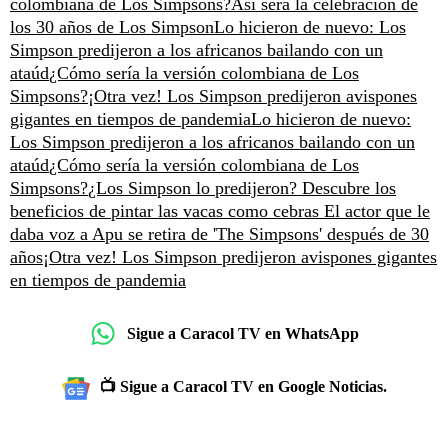
colombiana de Los Simpsons?
Así será la celebración de
los 30 años de Los Simpson
Lo hicieron de nuevo: Los
Simpson predijeron a los africanos bailando con un
ataúd
¿Cómo sería la versión colombiana de Los
Simpsons?
¡Otra vez! Los Simpson predijeron avispones
gigantes en tiempos de pandemia
Lo hicieron de nuevo:
Los Simpson predijeron a los africanos bailando con un
ataúd
¿Cómo sería la versión colombiana de Los
Simpsons?
¿Los Simpson lo predijeron? Descubre los
beneficios de pintar las vacas como cebras
El actor que le
daba voz a Apu se retira de 'The Simpsons' después de 30
años
¡Otra vez! Los Simpson predijeron avispones gigantes
en tiempos de pandemia
Sigue a Caracol TV en WhatsApp
📺 Sigue a Caracol TV en Google Noticias.