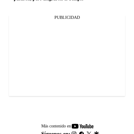
PUBLICIDAD
youtube-
Más contenido en
footer
instagram
facebook
twitter
google
Síguenos en: