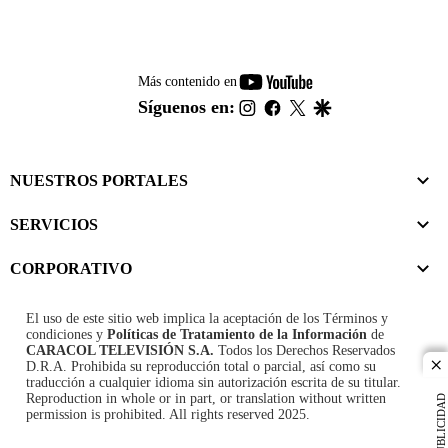
youtube-
Más contenido en
footer
instagram
facebook
twitter
google
Síguenos en:
NUESTROS PORTALES
SERVICIOS
CORPORATIVO
El uso de este sitio web implica la aceptación de los
Términos y
condiciones
y
Políticas de Tratamiento de la Información
de
CARACOL TELEVISIÓN S.A.
Todos los Derechos Reservados
D.R.A. Prohibida su reproducción total o parcial, así como su
cl
traducción a cualquier idioma sin autorización escrita de su titular.
Reproduction in whole or in part, or translation without written
PUBLICIDAD
permission is prohibited. All rights reserved 2025.