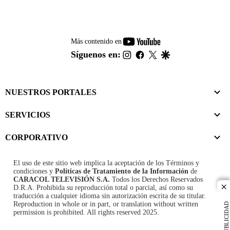
youtube-
Más contenido en
footer
instagram
facebook
twitter
google
Síguenos en:
NUESTROS PORTALES
SERVICIOS
CORPORATIVO
El uso de este sitio web implica la aceptación de los
Términos y
condiciones
y
Políticas de Tratamiento de la Información
de
CARACOL TELEVISIÓN S.A.
Todos los Derechos Reservados
D.R.A. Prohibida su reproducción total o parcial, así como su
cl
traducción a cualquier idioma sin autorización escrita de su titular.
Reproduction in whole or in part, or translation without written
PUBLICIDAD
permission is prohibited. All rights reserved 2025.