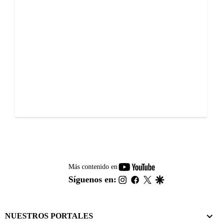
youtube-
Más contenido en
footer
instagram
facebook
twitter
google
Síguenos en:
NUESTROS PORTALES