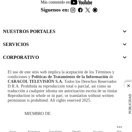
youtube-
Más contenido en
footer
instagram
facebook
twitter
google
Síguenos en:
NUESTROS PORTALES
SERVICIOS
CORPORATIVO
El uso de este sitio web implica la aceptación de los
Términos y
condiciones
y
Políticas de Tratamiento de la Información
de
CARACOL TELEVISIÓN S.A.
Todos los Derechos Reservados
D.R.A. Prohibida su reproducción total o parcial, así como su
cl
traducción a cualquier idioma sin autorización escrita de su titular.
Reproduction in whole or in part, or translation without written
PUBLICIDAD
permission is prohibited. All rights reserved 2025.
MIEMBRO DE:
Inicio
Programas
Actualidad
Desafío
En vivo
Más