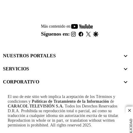
youtube-
Más contenido en
footer
instagram
facebook
twitter
google
Síguenos en:
NUESTROS PORTALES
SERVICIOS
CORPORATIVO
El uso de este sitio web implica la aceptación de los
Términos y
condiciones
y
Políticas de Tratamiento de la Información
de
CARACOL TELEVISIÓN S.A.
Todos los Derechos Reservados
D.R.A. Prohibida su reproducción total o parcial, así como su
cl
traducción a cualquier idioma sin autorización escrita de su titular.
Reproduction in whole or in part, or translation without written
PUBLICIDAD
permission is prohibited. All rights reserved 2025.