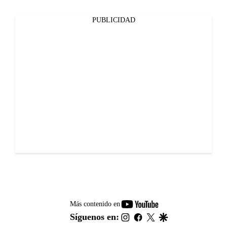
PUBLICIDAD
youtube-
Más contenido en
footer
instagram
facebook
twitter
google
Síguenos en: