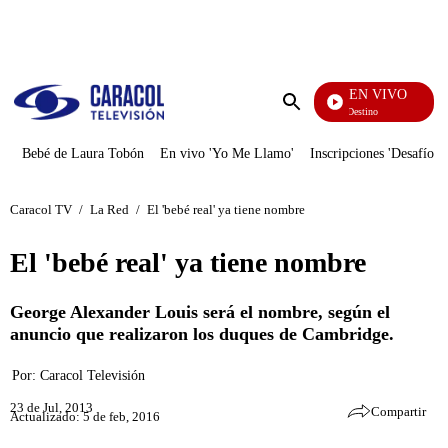
PUBLICIDAD
EN VIVO
El Juego De Mi Destino
Enviar
búsqueda
Bebé de Laura Tobón
En vivo 'Yo Me Llamo'
Inscripciones 'Desafío'
Caracol TV
/
La Red
/
El 'bebé real' ya tiene nombre
El 'bebé real' ya tiene nombre
George Alexander Louis será el nombre, según el
anuncio que realizaron los duques de Cambridge.
Por:
Caracol Televisión
23 de Jul, 2013
Compartir
Actualizado: 5 de feb, 2016