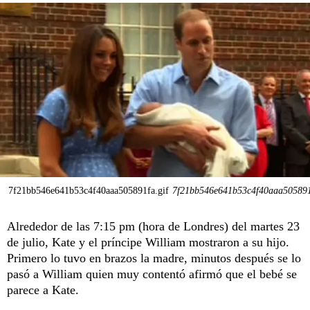
7f21bb546e641b53c4f40aaa505891fa.gif
7f21bb546e641b53c4f40aaa505891
Alrededor de las 7:15 pm (hora de Londres) del martes 23
de julio, Kate y el príncipe William mostraron a su hijo.
Primero lo tuvo en brazos la madre, minutos después se lo
pasó a William quien muy contentó afirmó que el bebé se
parece a Kate.