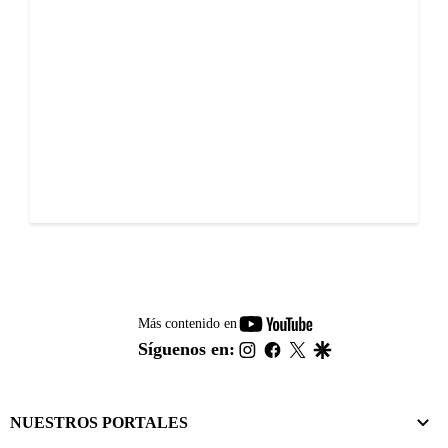
youtube-
Más contenido en
footer
instagram
facebook
twitter
google
Síguenos en:
NUESTROS PORTALES