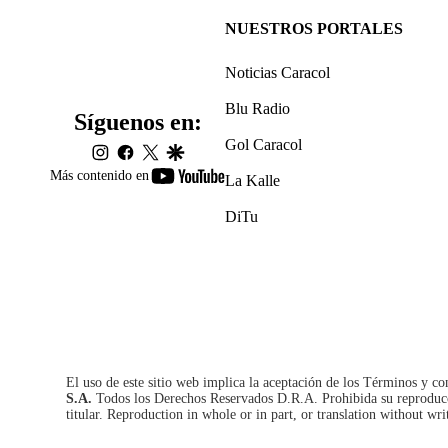
NUESTROS PORTALES
Noticias Caracol
Blu Radio
Síguenos en:
Gol Caracol
instagram
facebook
twitter
google
youtube-
Más contenido en
La Kalle
footer
DiTu
El uso de este sitio web implica la aceptación de los
Términos y co
S.A.
Todos los Derechos Reservados D.R.A. Prohibida su reproducció
titular. Reproduction in whole or in part, or translation without wri