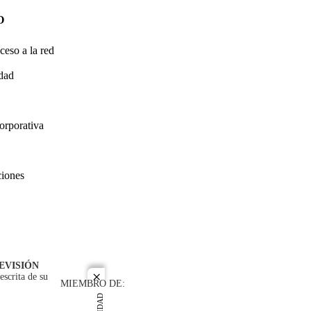
O
ceso a la red
idad
orporativa
ciones
EVISIÓN
escrita de su
close
MIEMBRO DE: