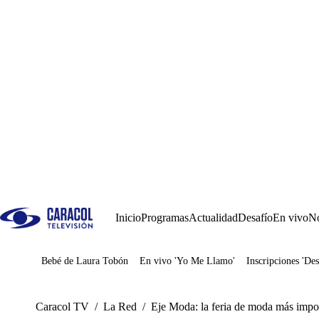
Inicio
Programas
Actualidad
Desafío
En vivo
No
Bebé de Laura Tobón
En vivo 'Yo Me Llamo'
Inscripciones 'Des
Juegos
Caracol TV
/
La Red
/
Eje Moda: la feria de moda más impor