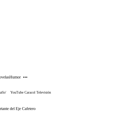
PUBLICIDAD
velas
Humor
afío'
YouTube Caracol Televisión
tante del Eje Cafetero