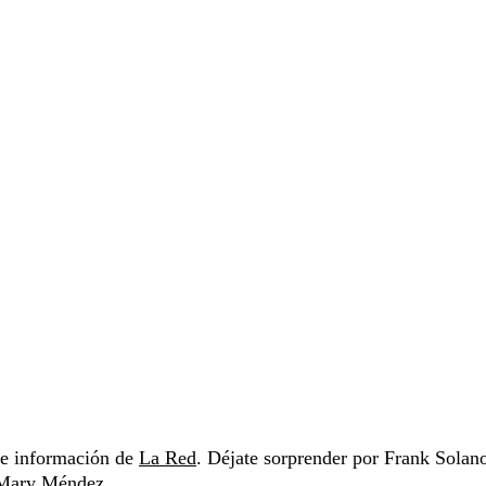
s e información de
La Red
. Déjate sorprender por Frank Solan
y Mary Méndez.