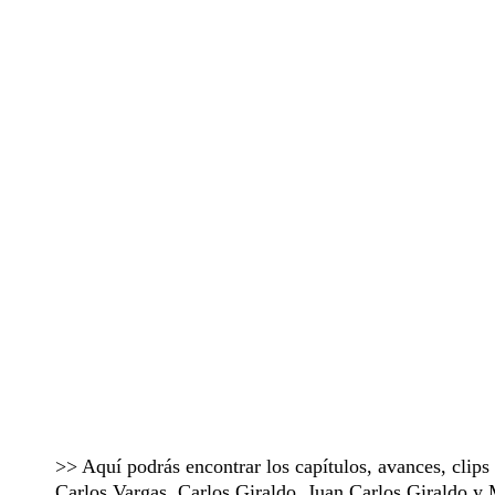
>> Aquí podrás encontrar los capítulos, avances, clip
Carlos Vargas, Carlos Giraldo, Juan Carlos Giraldo 