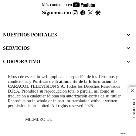
youtube-
Más contenido en
footer
instagram
facebook
twitter
google
Síguenos en:
NUESTROS PORTALES
SERVICIOS
CORPORATIVO
El uso de este sitio web implica la aceptación de los
Términos y
condiciones
y
Políticas de Tratamiento de la Información
de
CARACOL TELEVISIÓN S.A.
Todos los Derechos Reservados
D.R.A. Prohibida su reproducción total o parcial, así como su
cl
traducción a cualquier idioma sin autorización escrita de su titular.
Reproduction in whole or in part, or translation without written
PUBLICIDAD
permission is prohibited. All rights reserved 2025.
MIEMBRO DE: