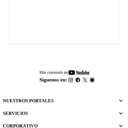
youtube-
Más contenido en
footer
instagram
facebook
twitter
google
Síguenos en:
NUESTROS PORTALES
SERVICIOS
CORPORATIVO