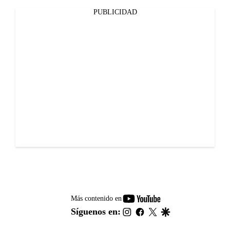
PUBLICIDAD
youtube-
Más contenido en
footer
instagram
facebook
twitter
google
Síguenos en: