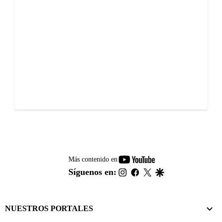
youtube-
Más contenido en
footer
instagram
facebook
twitter
google
Síguenos en:
NUESTROS PORTALES