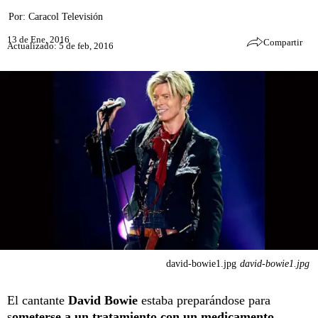
Por:
Caracol Televisión
13 de Ene, 2016
Compartir
Actualizado: 5 de feb, 2016
david-bowie1.jpg
david-bowie1.jpg
El cantante
David Bowie
estaba preparándose para
s
ometerse a un tratamiento con un medicamento