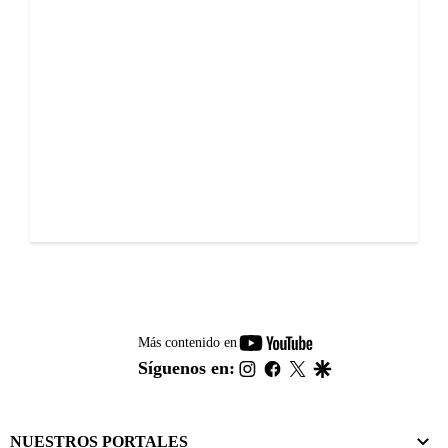
youtube-
Más contenido en
footer
instagram
facebook
twitter
google
Síguenos en:
NUESTROS PORTALES