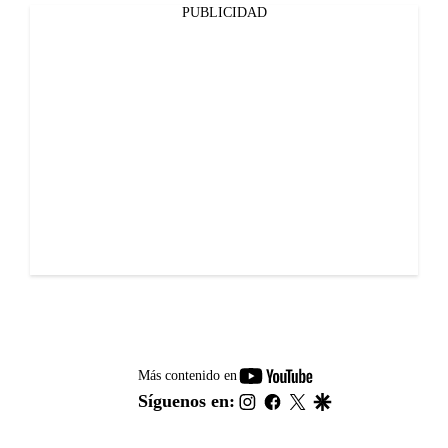
PUBLICIDAD
youtube-
Más contenido en
footer
instagram
facebook
twitter
google
Síguenos en: