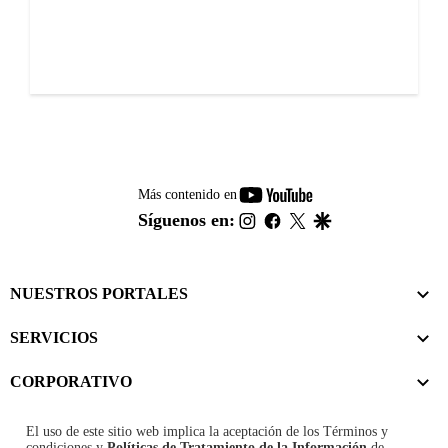
youtube-
Más contenido en
footer
instagram
facebook
twitter
google
Síguenos en:
NUESTROS PORTALES
SERVICIOS
CORPORATIVO
El uso de este sitio web implica la aceptación de los
Términos y
condiciones
y
Políticas de Tratamiento de la Información
de