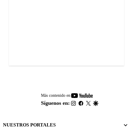
youtube-
Más contenido en
footer
instagram
facebook
twitter
google
Síguenos en:
NUESTROS PORTALES