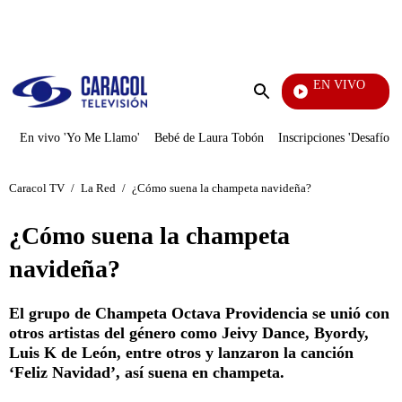
PUBLICIDAD
EN VIVO
Día A Día
Enviar
búsqueda
En vivo 'Yo Me Llamo'
Bebé de Laura Tobón
Inscripciones 'Desafío'
Caracol TV
/
La Red
/
¿Cómo suena la champeta navideña?
¿Cómo suena la champeta
navideña?
El grupo de Champeta Octava Providencia se unió con
otros artistas del género como Jeivy Dance, Byordy,
Luis K de León, entre otros y lanzaron la canción
‘Feliz Navidad’, así suena en champeta.