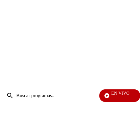
Entrada
EN VIVO
de
Televentas
Enviar
búsqueda
búsqueda