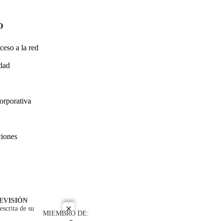
O
ceso a la red
idad
orporativa
ciones
EVISIÓN
escrita de su
close
MIEMBRO DE: