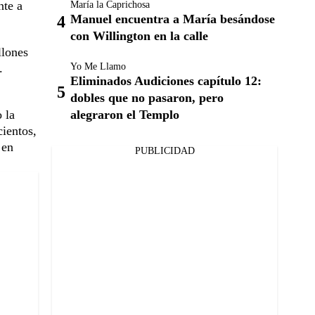
nte a
María la Caprichosa
Manuel encuentra a María besándose
con Willington en la calle
llones
Yo Me Llamo
.
Eliminados Audiciones capítulo 12:
dobles que no pasaron, pero
alegraron el Templo
 la
cientos,
 en
PUBLICIDAD