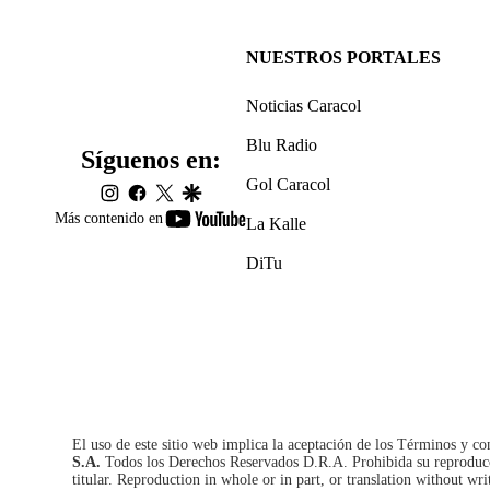
NUESTROS PORTALES
Noticias Caracol
Blu Radio
Síguenos en:
Gol Caracol
instagram
facebook
twitter
google
youtube-
Más contenido en
La Kalle
footer
DiTu
El uso de este sitio web implica la aceptación de los
Términos y co
S.A.
Todos los Derechos Reservados D.R.A. Prohibida su reproducció
titular. Reproduction in whole or in part, or translation without wri