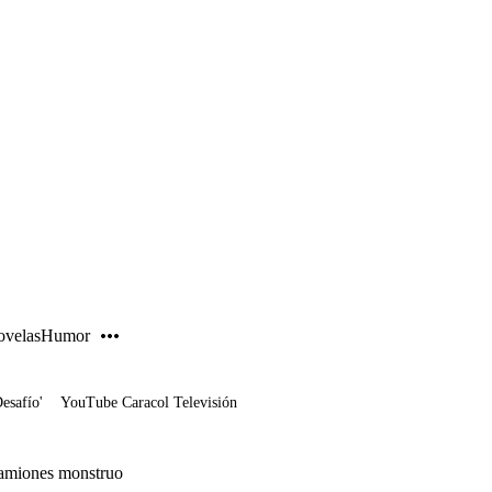
PUBLICIDAD
velas
Humor
Desafío'
YouTube Caracol Televisión
 camiones monstruo