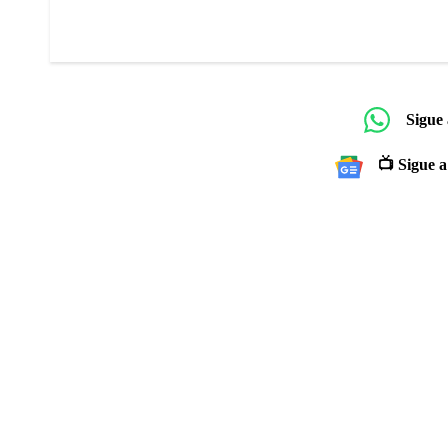
Sigue
📺 Sigue a