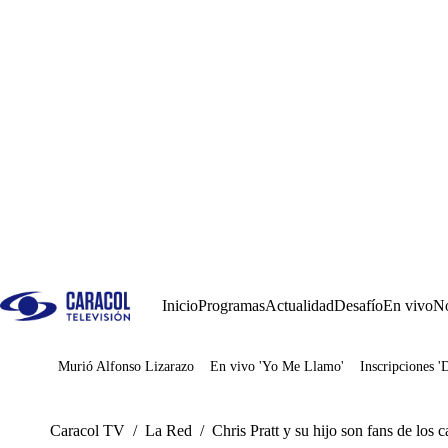
Inicio
Programas
Actualidad
Desafío
En vivo
No
Murió Alfonso Lizarazo
En vivo 'Yo Me Llamo'
Inscripciones '
Juegos
Caracol TV
/
La Red
/
Chris Pratt y su hijo son fans de los