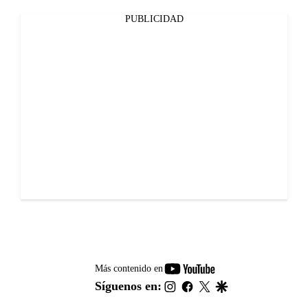
PUBLICIDAD
youtube-
Más contenido en
footer
instagram
facebook
twitter
google
Síguenos en: