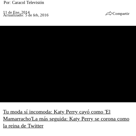
Por:
Caracol Televisión
11 de Ene, 2014
Compartir
Actualizado: 5 de feb, 2016
Tu moda sí incomoda: Katy Perry cayó como 'El
Mamarracho'
La más seguida: Katy Perry se corona como
la reina de Twitter