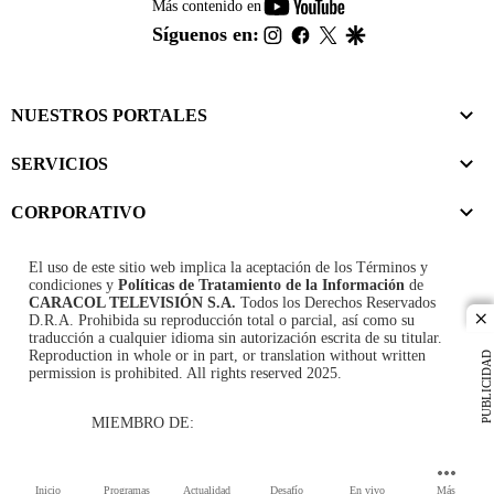
youtube-
Más contenido en
footer
instagram
facebook
twitter
google
Síguenos en:
NUESTROS PORTALES
SERVICIOS
CORPORATIVO
El uso de este sitio web implica la aceptación de los
Términos y
condiciones
y
Políticas de Tratamiento de la Información
de
CARACOL TELEVISIÓN S.A.
Todos los Derechos Reservados
D.R.A. Prohibida su reproducción total o parcial, así como su
cl
traducción a cualquier idioma sin autorización escrita de su titular.
Reproduction in whole or in part, or translation without written
PUBLICIDAD
permission is prohibited. All rights reserved 2025.
MIEMBRO DE:
Inicio
Programas
Actualidad
Desafío
En vivo
Más