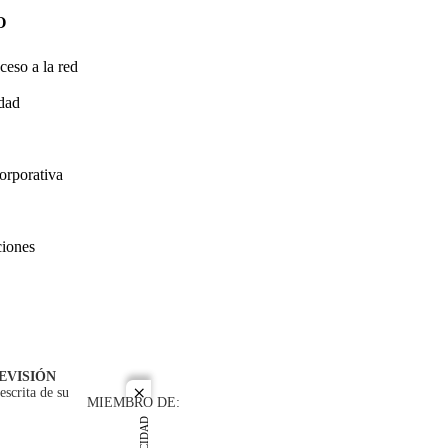
O
ceso a la red
idad
orporativa
ciones
EVISIÓN
escrita de su
close
MIEMBRO DE: