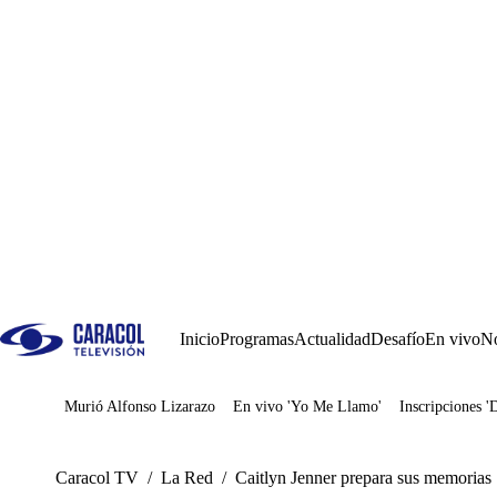
Inicio
Programas
Actualidad
Desafío
En vivo
No
Murió Alfonso Lizarazo
En vivo 'Yo Me Llamo'
Inscripciones '
Juegos
Caracol TV
/
La Red
/
Caitlyn Jenner prepara sus memorias