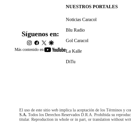
NUESTROS PORTALES
Noticias Caracol
Blu Radio
Síguenos en:
Gol Caracol
instagram
facebook
twitter
google
youtube-
Más contenido en
La Kalle
footer
DiTu
El uso de este sitio web implica la aceptación de los
Términos y co
S.A.
Todos los Derechos Reservados D.R.A. Prohibida su reproducció
titular. Reproduction in whole or in part, or translation without wri