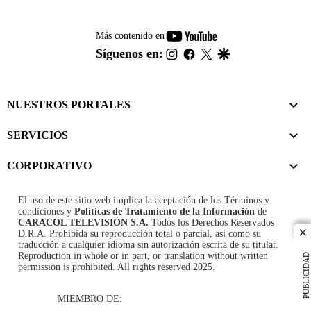
youtube-
Más contenido en
footer
instagram
facebook
twitter
google
Síguenos en:
NUESTROS PORTALES
SERVICIOS
CORPORATIVO
El uso de este sitio web implica la aceptación de los
Términos y
condiciones
y
Políticas de Tratamiento de la Información
de
CARACOL TELEVISIÓN S.A.
Todos los Derechos Reservados
D.R.A. Prohibida su reproducción total o parcial, así como su
cl
traducción a cualquier idioma sin autorización escrita de su titular.
Reproduction in whole or in part, or translation without written
PUBLICIDAD
permission is prohibited. All rights reserved 2025.
MIEMBRO DE: