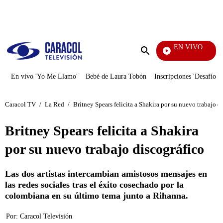
PUBLICIDAD
EN VIVO
Notic
Enviar
búsqueda
En vivo 'Yo Me Llamo'
Bebé de Laura Tobón
Inscripciones 'Desafío'
Caracol TV
/
La Red
/
Britney Spears felicita a Shakira por su nuevo trabajo d
Britney Spears felicita a Shakira
por su nuevo trabajo discográfico
Las dos artistas intercambian amistosos mensajes en
las redes sociales tras el éxito cosechado por la
colombiana en su último tema junto a Rihanna.
Por:
Caracol Televisión