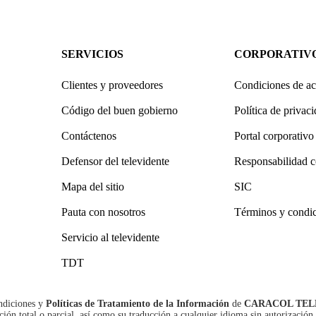
SERVICIOS
CORPORATIV
Clientes y proveedores
Condiciones de ac
Código del buen gobierno
Política de privac
Contáctenos
Portal corporativo
Defensor del televidente
Responsabilidad c
Mapa del sitio
SIC
Pauta con nosotros
Términos y condi
Servicio al televidente
TDT
ndiciones
y
Políticas de Tratamiento de la Información
de
CARACOL TEL
n total o parcial, así como su traducción a cualquier idioma sin autorización 