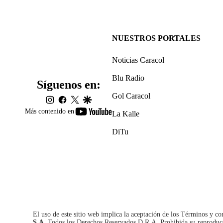
NUESTROS PORTALES
Noticias Caracol
Blu Radio
Síguenos en:
Gol Caracol
instagram
facebook
twitter
google
youtube-
Más contenido en
La Kalle
footer
DiTu
El uso de este sitio web implica la aceptación de los
Términos y co
S.A.
Todos los Derechos Reservados D.R.A. Prohibida su reproducció