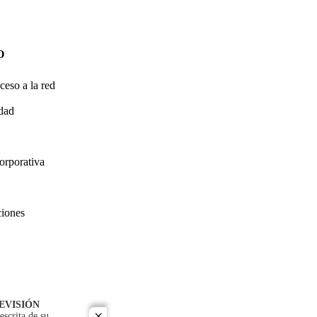
O
ceso a la red
idad
orporativa
ciones
EVISIÓN
escrita de su