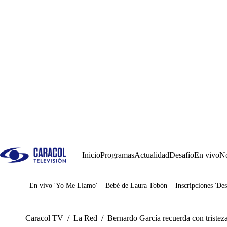
Inicio
Programas
Actualidad
Desafío
En vivo
No
En vivo 'Yo Me Llamo'
Bebé de Laura Tobón
Inscripciones 'Des
Juegos
Caracol TV
/
La Red
/
Bernardo García recuerda con tristeza