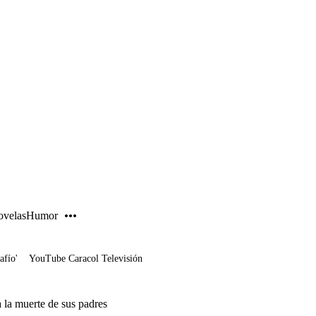
PUBLICIDAD
velas
Humor
afío'
YouTube Caracol Televisión
 la muerte de sus padres