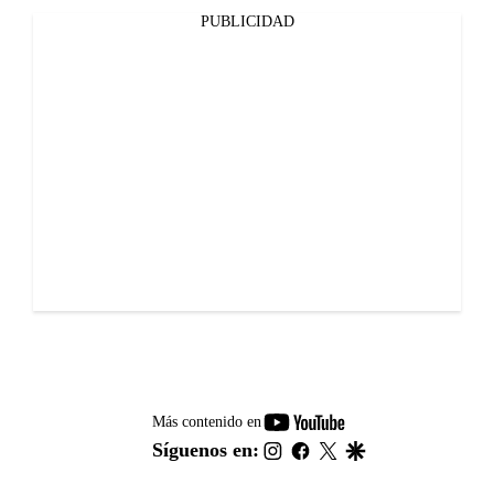
PUBLICIDAD
youtube-
Más contenido en
footer
instagram
facebook
twitter
google
Síguenos en: