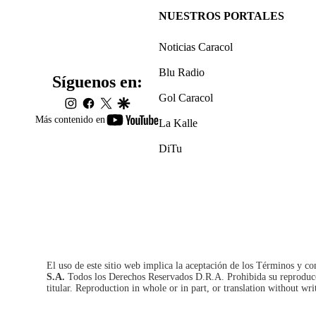
NUESTROS PORTALES
Noticias Caracol
Blu Radio
Síguenos en:
Gol Caracol
instagram
facebook
twitter
google
youtube-
Más contenido en
La Kalle
footer
DiTu
El uso de este sitio web implica la aceptación de los
Términos y co
S.A.
Todos los Derechos Reservados D.R.A. Prohibida su reproducció
titular. Reproduction in whole or in part, or translation without wri