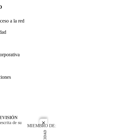
O
ceso a la red
idad
orporativa
ciones
EVISIÓN
escrita de su
close
MIEMBRO DE: