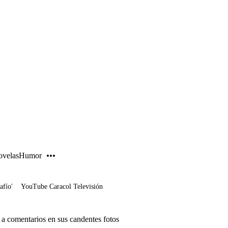
PUBLICIDAD
velas
Humor
afío'
YouTube Caracol Televisión
 a comentarios en sus candentes fotos