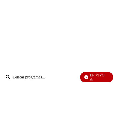
Entrada
EN VIVO
de
También Caerás
Enviar
búsqueda
búsqueda