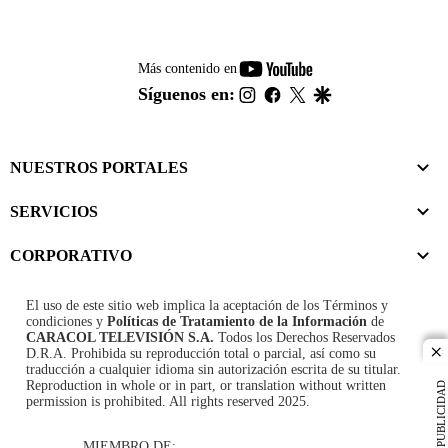
youtube-
Más contenido en
footer
instagram
facebook
twitter
google
Síguenos en:
NUESTROS PORTALES
SERVICIOS
CORPORATIVO
El uso de este sitio web implica la aceptación de los
Términos y
condiciones
y
Políticas de Tratamiento de la Información
de
CARACOL TELEVISIÓN S.A.
Todos los Derechos Reservados
D.R.A. Prohibida su reproducción total o parcial, así como su
cl
traducción a cualquier idioma sin autorización escrita de su titular.
Reproduction in whole or in part, or translation without written
PUBLICIDAD
permission is prohibited. All rights reserved 2025.
MIEMBRO DE: