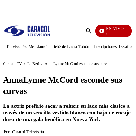
PUBLICIDAD
EN VIVO
También Caerás
Enviar
búsqueda
En vivo 'Yo Me Llamo'
Bebé de Laura Tobón
Inscripciones 'Desafío'
Caracol TV
/
La Red
/
AnnaLynne McCord esconde sus curvas
AnnaLynne McCord esconde sus
curvas
La actriz prefirió sacar a relucir su lado más clásico a
través de un sencillo vestido blanco con bajo de encaje
durante una gala benéfica en Nueva York
Por:
Caracol Televisión