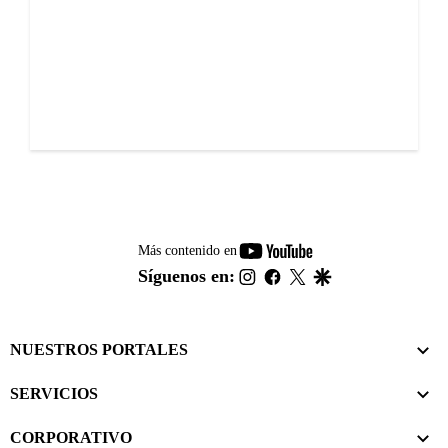
youtube-
Más contenido en
footer
instagram
facebook
twitter
google
Síguenos en:
NUESTROS PORTALES
SERVICIOS
CORPORATIVO