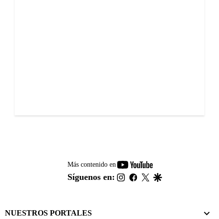
youtube-
Más contenido en
footer
instagram
facebook
twitter
google
Síguenos en:
NUESTROS PORTALES