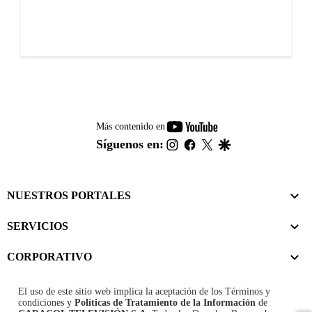
youtube-
Más contenido en
footer
instagram
facebook
twitter
google
Síguenos en:
NUESTROS PORTALES
SERVICIOS
CORPORATIVO
El uso de este sitio web implica la aceptación de los
Términos y
condiciones
y
Políticas de Tratamiento de la Información
de