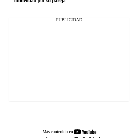
infidelidad por su pareja
PUBLICIDAD
youtube-
Más contenido en
footer