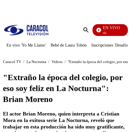
PUBLICIDAD
EN VIVO
También Caerás
Enviar
búsqueda
En vivo 'Yo Me Llamo'
Bebé de Laura Tobón
Inscripciones 'Desafío'
Caracol TV
/
La Nocturna
/
Videos
/
"Extraño la época del colegio, por eso 
"Extraño la época del colegio, por
eso soy feliz en La Nocturna":
Brian Moreno
El actor Brian Moreno, quien interpreta a Cristian
Mora en la exitosa serie La Nocturna, reveló que
trabajar en esta producción ha sido muy gratificante,