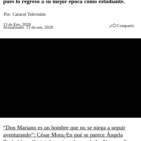
pues lo regresó a su mejor época como estudiante.
Por:
Caracol Televisión
13 de Ene, 2020
Compartir
Actualizado: 15 de ene, 2020
“Don Mariano es un hombre que no se niega a seguir
aventurando”: César Mora
¿En qué se parece Ángela