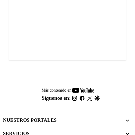
youtube-
Más contenido en
footer
instagram
facebook
twitter
google
Síguenos en:
NUESTROS PORTALES
SERVICIOS