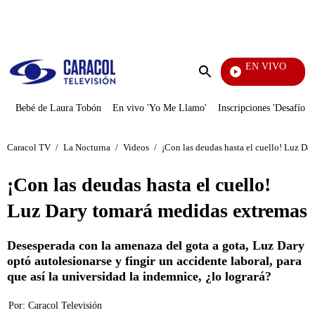
PUBLICIDAD
EN VIVO
Rafael 
Enviar
búsqueda
Bebé de Laura Tobón
En vivo 'Yo Me Llamo'
Inscripciones 'Desafío'
Caracol TV
/
La Nocturna
/
Videos
/
¡Con las deudas hasta el cuello! Luz Da
¡Con las deudas hasta el cuello!
Luz Dary tomará medidas extremas
Desesperada con la amenaza del gota a gota, Luz Dary
optó autolesionarse y fingir un accidente laboral, para
que así la universidad la indemnice, ¿lo logrará?
Por:
Caracol Televisión