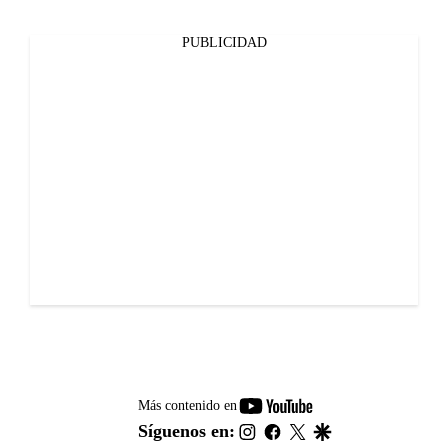
PUBLICIDAD
youtube-
Más contenido en
footer
instagram
facebook
twitter
google
Síguenos en: